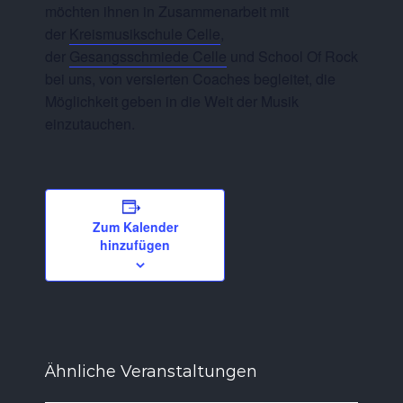
möchten ihnen in Zusammenarbeit mit
der
Kreismusikschule Celle
,
der
Gesangsschmiede Celle
und School Of Rock
bei uns, von versierten Coaches begleitet, die
Möglichkeit geben in die Welt der Musik
einzutauchen.
Zum Kalender
hinzufügen
Ähnliche Veranstaltungen