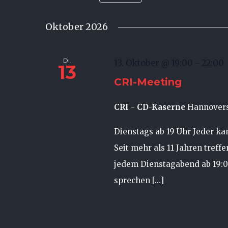
Datum
Ansichten,
nach
wählen.
Oktober 2026
Veranstaltungen
Navigation
Schlüsselwort.
DI.
13. Oktober @ 19:00
-
22:00
13
CRI-Meeting
CRI - CD-Kaserne
Hannovers
Dienstags ab 19 Uhr Jeder k
Seit mehr als 11 Jahren treff
jedem Dienstagabend ab 19:
sprechen [...]