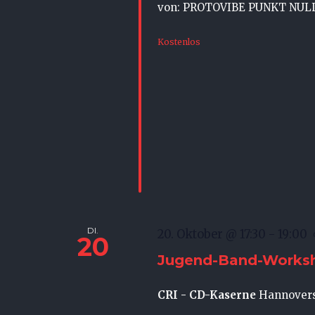
von: PROTOVIBE PUNKT NUL
Kostenlos
DI.
20. Oktober @ 17:30
-
19:00
20
Jugend-Band-Works
CRI - CD-Kaserne
Hannovers