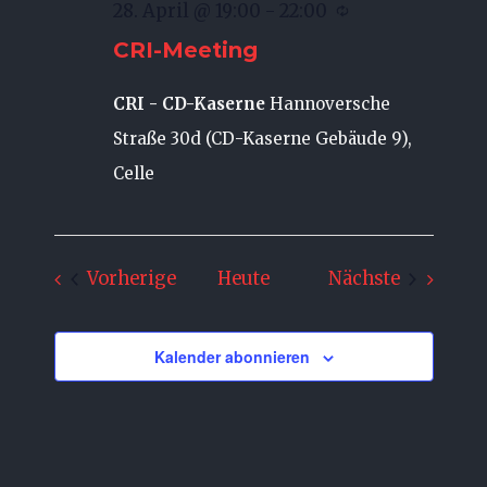
28. April @ 19:00
-
22:00
CRI-Meeting
CRI - CD-Kaserne
Hannoversche
Straße 30d (CD-Kaserne Gebäude 9),
Celle
Veranstaltungen
Veransta
Vorherige
Heute
Nächste
Kalender abonnieren