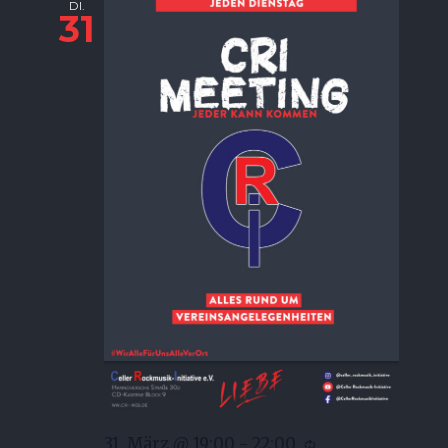
DI.
31
31. März @ 19:00
-
22:00