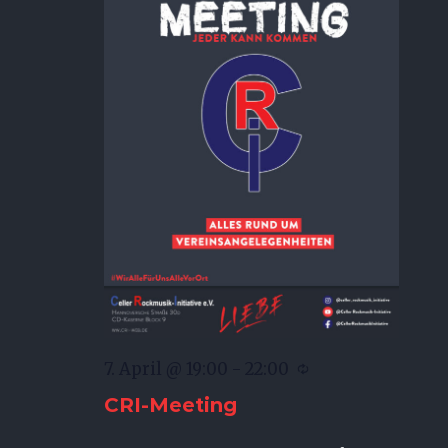
7. April @ 19:00
-
22:00
CRI-Meeting