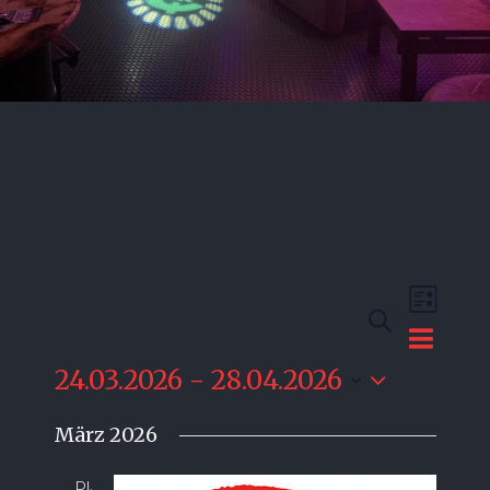
Verans
Suche
Ansich
Liste
Veransta
Naviga
Suche
24.03.2026
 - 
28.04.2026
Datum
und
März 2026
wählen.
Ansichte
DI.