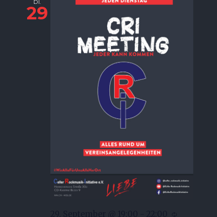
DI.
29
29. September @ 19:00
-
22:00