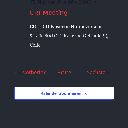
27. Oktober @ 19:00
-
22:00
CRI-Meeting
CRI - CD-Kaserne
Hannoversche
Straße 30d (CD-Kaserne Gebäude 9),
Celle
Veranstaltungen
Veransta
Vorherige
Heute
Nächste
Kalender abonnieren