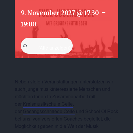
-
9. November 2027 @ 17:30
19:00
Neben vielen Veranstaltungen unterstützen wir
auch junge musikinteressierte Menschen und
möchten ihnen in Zusammenarbeit mit
der
Kreismusikschule Celle
,
der
Gesangsschmiede Celle
und School Of Rock
bei uns, von versierten Coaches begleitet, die
Möglichkeit geben in die Welt der Musik