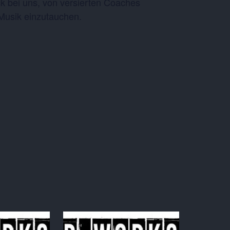
 bei uns, von versierten Coaches
r Musik einzutauchen.