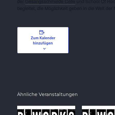
der
Gesangsschmiede Celle
und School Of Rock
begleitet, die Möglichkeit geben in die Welt de
Zum Kalender
hinzufügen
Ähnliche Veranstaltungen