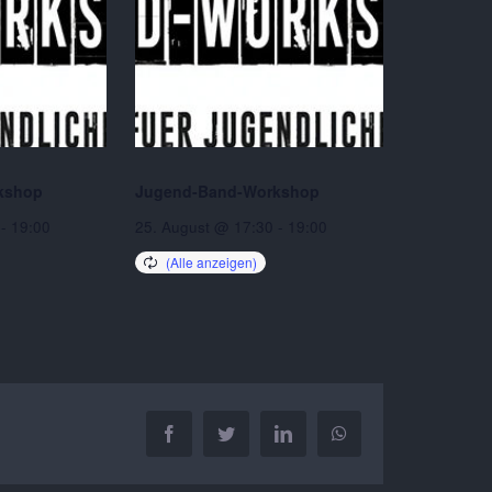
kshop
Jugend-Band-Workshop
-
19:00
25. August @ 17:30
-
19:00
Facebook
Twitter
LinkedIn
WhatsApp