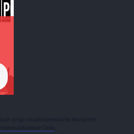
 auch junge musikinteressierte Menschen
Kreismusikschule Celle
,