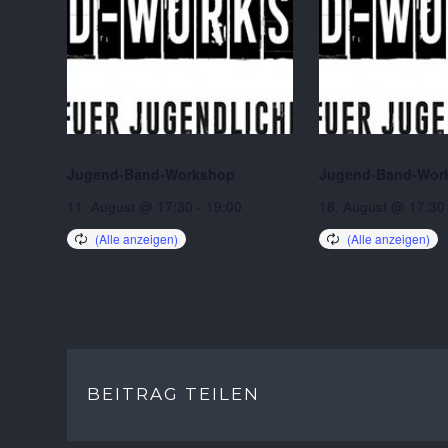
Jugend-Band-Workshop
Jugend-Band-Wor
11. August @ 17:30
-
19:00
18. August @ 17:30
BEITRAG TEILEN