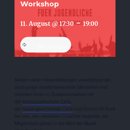
Workshop
-
11. August @ 17:30
19:00
Neben vielen Veranstaltungen unterstützen wir
auch junge musikinteressierte Menschen und
möchten ihnen in Zusammenarbeit mit
der
Kreismusikschule Celle
,
der
Gesangsschmiede Celle
und School Of Rock
bei uns, von versierten Coaches begleitet, die
Möglichkeit geben in die Welt der Musik