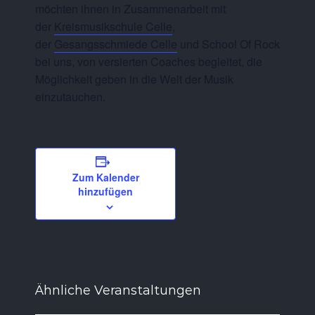
möchten ihnen in Zusammenarbeit mit
der
Kreismusikschule Celle
,
der
Gesangsschmiede Celle
und School Of Rock
bei uns, von versierten Coaches begleitet, die
Möglichkeit geben in die Welt der Musik
einzutauchen.
Zum Kalender
hinzufügen
Ähnliche Veranstaltungen