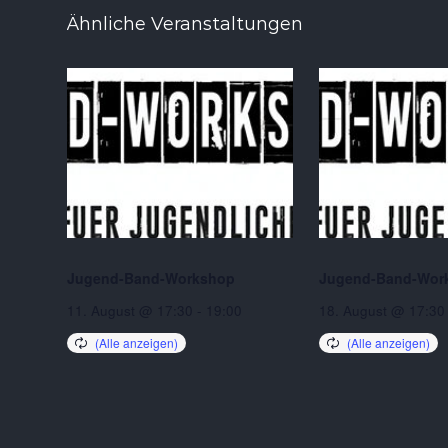
Ähnliche Veranstaltungen
Jugend-Band-Workshop
Jugend-Band-Wor
11. August @ 17:30
-
19:00
18. August @ 17:30