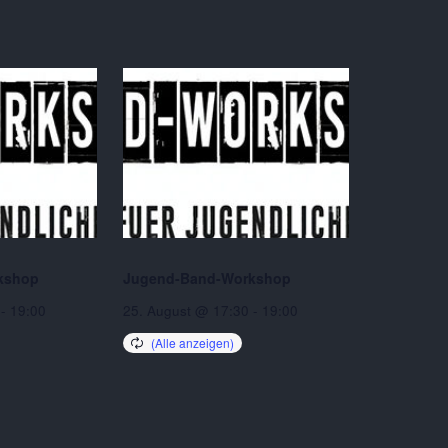
kshop
Jugend-Band-Workshop
-
19:00
25. August @ 17:30
-
19:00