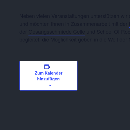
Neben vielen Veranstaltungen unterstützen wir
und möchten ihnen in Zusammenarbeit mit der
der
Gesangsschmiede Celle
und School Of Rock
begleitet, die Möglichkeit geben in die Welt de
Zum Kalender
hinzufügen