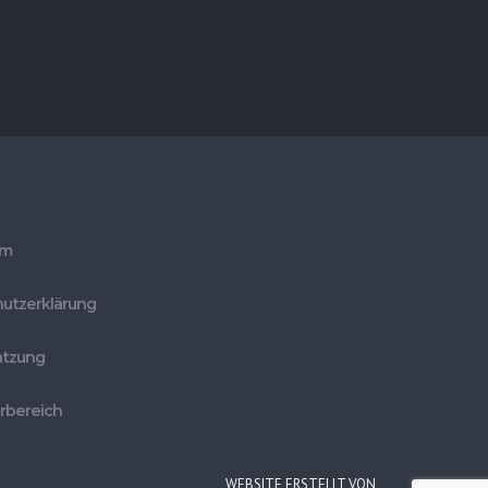
um
utzerklärung
atzung
erbereich
WEBSITE ERSTELLT VON