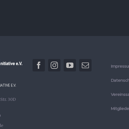
Impress
Datensch
ATIVE E.V.
Vereinss
Str. 30D
Mitglied
9
de