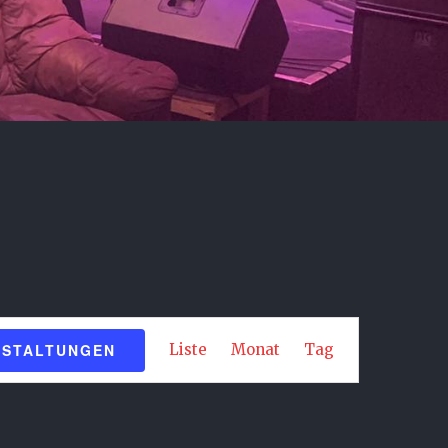
Veranstaltung
NSTALTUNGEN
Liste
Monat
Tag
Ansichten-
Navigation