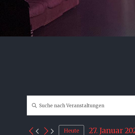
Bitte
Veranstaltungen
Schlüsselwort
Suche
eingeben.
27. Januar 20
Heute
und
Suche