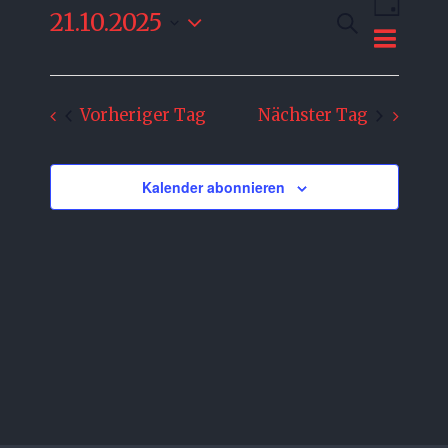
Verans
21.10.2025
Suche
Ansich
Tag
Veransta
Datum
Naviga
Suche
wählen.
und
Vorheriger Tag
Nächster Tag
Ansichte
Navigati
Kalender abonnieren