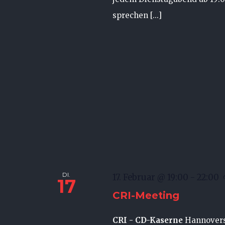
sprechen [...]
DI.
17. Februar @ 19:00
-
22:00
17
CRI-Meeting
CRI - CD-Kaserne
Hannovers