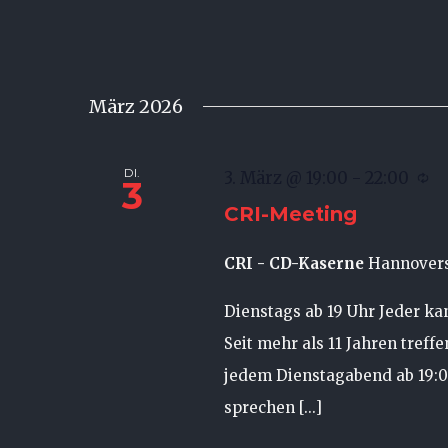
März 2026
DI.
3. März @ 19:00
-
22:00
3
CRI-Meeting
CRI - CD-Kaserne
Hannovers
Dienstags ab 19 Uhr Jeder k
Seit mehr als 11 Jahren treff
jedem Dienstagabend ab 19:
sprechen [...]