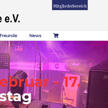
Mitgliederbereich
Freunde
News
ebruar - 17.
stag