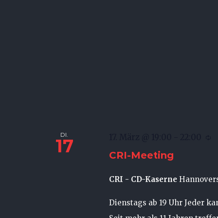
DI.
17. März @ 19:00
-
22:00
17
CRI-Meeting
CRI - CD-Kaserne
Hannovers
Dienstags ab 19 Uhr Jeder k