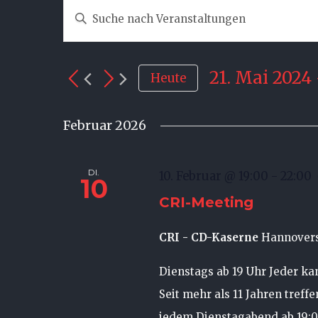
Bitte
Veranstaltungen
Schlüsselwort
Suche
eingeben.
21. Mai 2024
Heute
und
Suche
Datum
Ansichten,
nach
wählen.
Februar 2026
Veranstaltungen
Navigation
Schlüsselwort.
DI.
10. Februar @ 19:00
-
22:00
10
CRI-Meeting
CRI - CD-Kaserne
Hannovers
Dienstags ab 19 Uhr Jeder k
Seit mehr als 11 Jahren treff
jedem Dienstagabend ab 19: