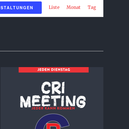
Veranstaltung
NSTALTUNGEN
Liste
Monat
Tag
Ansichten-
Navigation